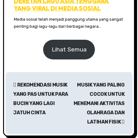
DERETAN LAGU ASIA TENGGARA
YANG VIRAL DI MEDIA SOSIAL
Media sosial telah menjadi panggung utama yang sangat
penting bagi lagu-lagu dari berbagai negara…
Lihat Semua
N
REKOMENDASI MUSIK
MUSIK YANG PALING
a
YANG PAS UNTUK PARA
COCOK UNTUK
v
BUCIN YANG LAGI
MENEMANI AKTIVITAS
JATUH CINTA
OLAHRAGA DAN
i
LATIHAN FISIK
g