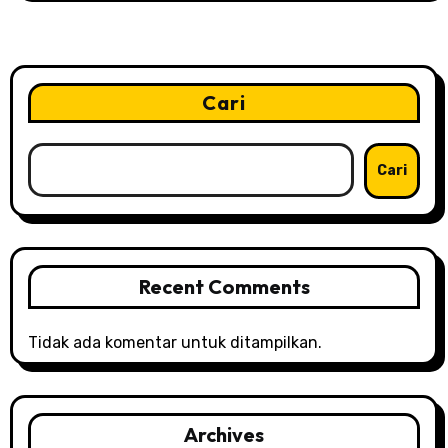
a
s
i
Cari
p
o
Cari
s
Recent Comments
Tidak ada komentar untuk ditampilkan.
Archives