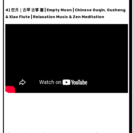
4) 空月｜古琴 古箏 簫 | Empty Moon | Chinese Guqin, Guzheng
& Xiao Flute | Relaxation Music & Zen Meditation