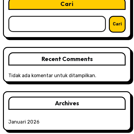
p
Cari
o
Cari
s
Recent Comments
Tidak ada komentar untuk ditampilkan.
Archives
Januari 2026