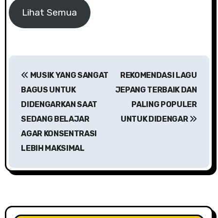
Lihat Semua
N
MUSIK YANG SANGAT
REKOMENDASI LAGU
a
BAGUS UNTUK
JEPANG TERBAIK DAN
v
DIDENGARKAN SAAT
PALING POPULER
SEDANG BELAJAR
UNTUK DIDENGAR
i
AGAR KONSENTRASI
g
LEBIH MAKSIMAL
a
s
i