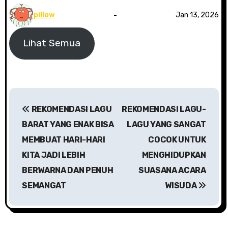
pillow
Jan 13, 2026
Lihat Semua
N
REKOMENDASI LAGU
REKOMENDASI LAGU-
a
BARAT YANG ENAK BISA
LAGU YANG SANGAT
v
MEMBUAT HARI-HARI
COCOK UNTUK
KITA JADI LEBIH
MENGHIDUPKAN
i
BERWARNA DAN PENUH
SUASANA ACARA
g
SEMANGAT
WISUDA
a
s